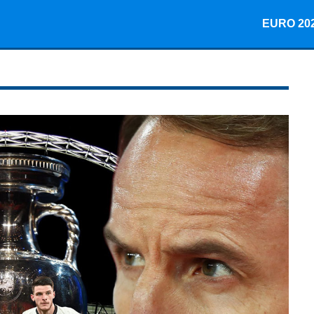
EURO 20