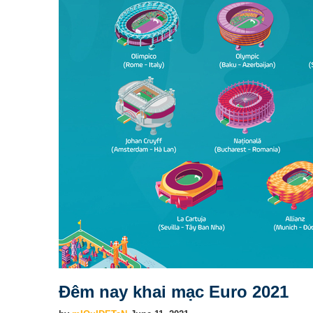
Đêm nay khai mạc Euro 2021