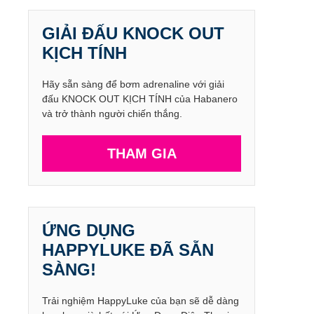
GIẢI ĐẤU KNOCK OUT
KỊCH TÍNH
Hãy sẵn sàng để bơm adrenaline với giải
đấu KNOCK OUT KỊCH TÍNH của Habanero
và trở thành người chiến thắng.
THAM GIA
ỨNG DỤNG
HAPPYLUKE ĐÃ SẴN
SÀNG!
Trải nghiệm HappyLuke của bạn sẽ dễ dàng