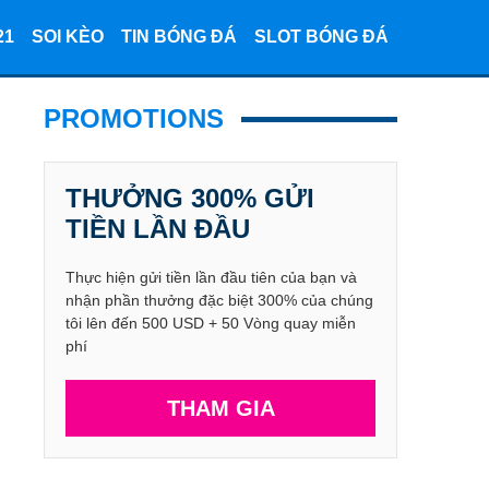
21
SOI KÈO
TIN BÓNG ĐÁ
SLOT BÓNG ĐÁ
PROMOTIONS
THƯỞNG 300% GỬI
TIỀN LẦN ĐẦU
Thực hiện gửi tiền lần đầu tiên của bạn và
nhận phần thưởng đặc biệt 300% của chúng
tôi lên đến 500 USD + 50 Vòng quay miễn
phí
THAM GIA