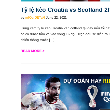
Tỷ lệ kèo Croatia vs Scotland 2
by
mIQuIDETaN
June 22, 2021
Cùng xem tỷ lệ kèo Croatia vs Scotland tại đây nếu tối n
sẽ có được tấm vé vào vòng 16 đội. Trận đấu sẽ diễn ra
chiến thắng trước […]
READ MORE >