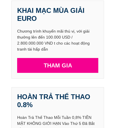
KHAI MẠC MÙA GIẢI
EURO
Chương trình khuyến mãi thú vị, với giải
thưởng lên đến 100.000 USD /
2.800.000.000 VND t cho các hoạt động
tranh tài hấp dẫn
THAM GIA
HOÀN TRẢ THỂ THAO
0.8%
Hoàn Trả Thể Thao Mỗi Tuần 0,8% TIỀN
MẶT KHÔNG GIỚI HẠN Vào Thứ 5 Đã Bắt