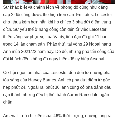
Sự khác biệt và chênh lệch về phong độ cũng như đẳng
cấp 2 đội cũng được thể hiện trên sân Emirates. Leicester
chơi thua kém hơn hẳn khi họ chỉ có 3 pha dứt điểm trúng
đích. Sự yếu thế ở hàng công còn đến từ việc Leicester
thiếu vắng sự phục vụ của Vardy, tiền đạo đã ghi 11 bàn
trong 14 lần chạm trán “Pháo thủ”, tại vòng 29 Ngoại hạng
Anh mùa 2021/22 năm nay. Do đó, những pha tấn công của
đội khách đều không đủ nguy hiểm để uy hiếp Arsenal.
Cơ hội ngon ăn nhất của Leicester đều đến từ những pha
tỏa sáng của Harvey Barnes. Anh có pha dứt điểm từ góc
hẹp phút 24. Ngoài ra, phút 36, anh cũng có pha đánh đầu
cận thành nhưng đều bị thủ thành Aaron Ramsdale ngăn
chặn.
Arsenal – dù chỉ kiểm soát 46% thời lượng, nhưng tung ra