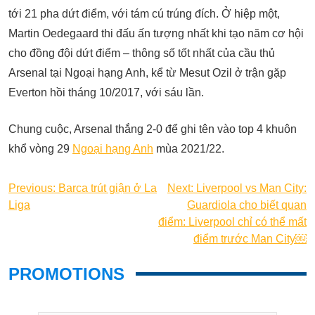
tới 21 pha dứt điểm, với tám cú trúng đích. Ở hiệp một,
Martin Oedegaard thi đấu ấn tượng nhất khi tạo năm cơ hội
cho đồng đội dứt điểm – thông số tốt nhất của cầu thủ
Arsenal tại Ngoại hạng Anh, kể từ Mesut Ozil ở trận gặp
Everton hồi tháng 10/2017, với sáu lần.
Chung cuộc, Arsenal thắng 2-0 để ghi tên vào top 4 khuôn
khổ vòng 29
Ngoại hạng Anh
mùa 2021/22.
Post
Previous:
Barca trút giận ở La
Next:
Liverpool vs Man City:
Liga
Guardiola cho biết quan
navigation
điểm: Liverpool chỉ có thể mất
điểm trước Man City￼
PROMOTIONS